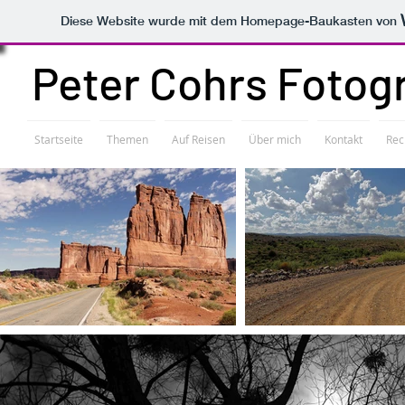
Diese Website wurde mit dem Homepage-Baukasten von
Peter Cohrs Fotogr
Startseite
Themen
Auf Reisen
Über mich
Kontakt
Rec